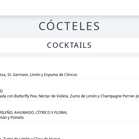
CÓCTELES
COCKTAILS
a, St. Germain, Limón y Espuma de Cítricos
D

ada con Butterfly Pea, Néctar de Violeta, Zumo de Limón y Champagne Perrier-J
ILEÑO. AHUMADO, CÍTRICO Y FLORAL

imón y Pomelo


a, Zumo de Limón y Clara de Huevo