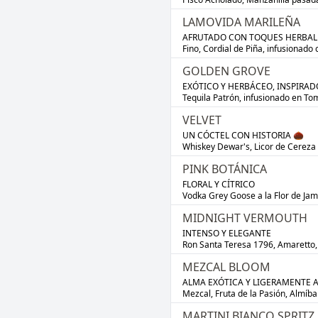
LAMOVIDA MARILEÑA
AFRUTADO CON TOQUES HERBALE
Fino, Cordial de Piña, infusionado
GOLDEN GROVE
EXÓTICO Y HERBÁCEO, INSPIRADO
Tequila Patrón, infusionado en Tom
VELVET
UN CÓCTEL CON HISTORIA 🌰

Whiskey Dewar's, Licor de Cerez
PINK BOTÁNICA
FLORAL Y CÍTRICO

Vodka Grey Goose a la Flor de Ja
MIDNIGHT VERMOUTH
INTENSO Y ELEGANTE

Ron Santa Teresa 1796, Amaretto, 
MEZCAL BLOOM
ALMA EXÓTICA Y LIGERAMENTE 
Mezcal, Fruta de la Pasión, Almí
MARTINI BIANCO SPRITZ