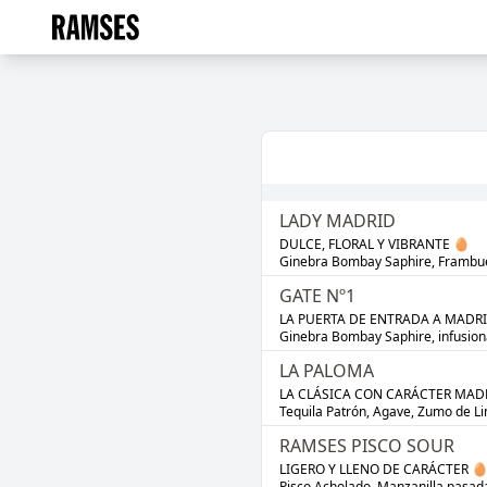
LADY MADRID
DULCE, FLORAL Y VIBRANTE 🥚

Ginebra Bombay Saphire, Frambues
GATE Nº1
LA PUERTA DE ENTRADA A MADRI
Ginebra Bombay Saphire, infusion
LA PALOMA
LA CLÁSICA CON CARÁCTER MADR
Tequila Patrón, Agave, Zumo de L
RAMSES PISCO SOUR
LIGERO Y LLENO DE CARÁCTER 🥚
Pisco Acholado, Manzanilla pasad